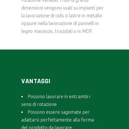
rotazione variabili. I rulli di grandi
dimensioni vengono usati su impianti per
la lavorazione di coils o lastre in metallo
oppure nella lavorazione di pannelli in
legno massiccio, truciolati o in MDF.
VANTAGGI
Possono lavorare in entrambi i
sensi di rotazione
Possono essere sagomate per
adattarsi perfettamente alla forma
del prodotto da lavorare