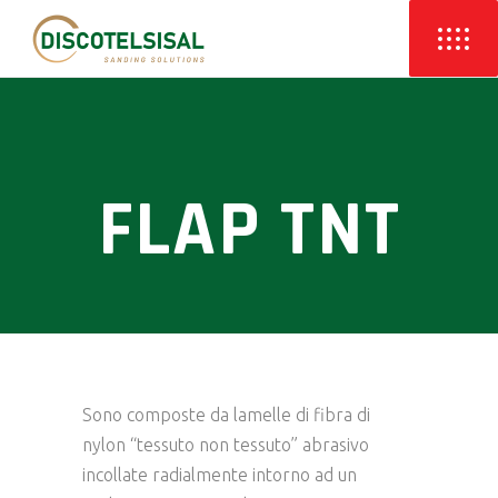
FLAP TNT
Sono composte da lamelle di fibra di
nylon “tessuto non tessuto” abrasivo
incollate radialmente intorno ad un