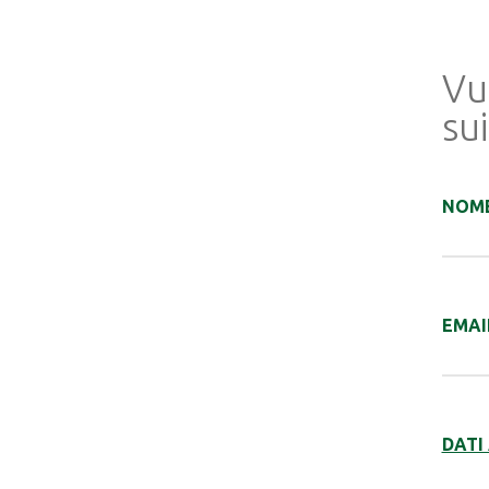
Vu
sui
NOME
EMAI
DATI