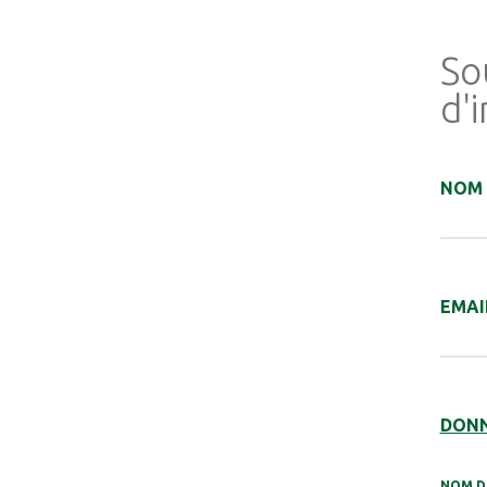
So
d'
NOM
EMAI
DONN
NOM D