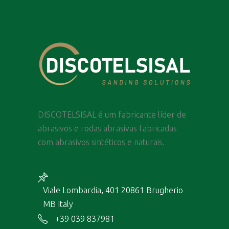
DISCOTELSISAL é um fabricante líder de
abrasivos e rodas abrasivas fabricadas
com abrasivos sintéticos e naturais.
Viale Lombardia, 401 20861 Brugherio
MB Italy
+39 039 837981