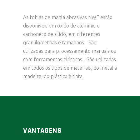
As fohlas de mahla abrasivas NWF estão
disponíveis em óxido de alumínio e
carboneto de silício, em diferentes
granulometrias e tamanhos. São
utilizadas para processamento manuais ou
com ferramentas elétricas. São utilizadas
em todos os tipos de materiais, do metal à
madeira, do plástico à tinta.
VANTAGENS