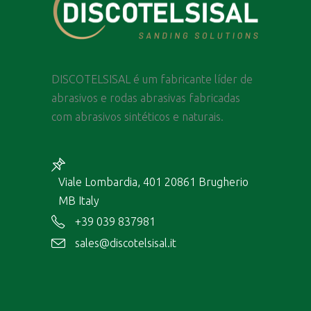
DISCOTELSISAL é um fabricante líder de
abrasivos e rodas abrasivas fabricadas
com abrasivos sintéticos e naturais.
Viale Lombardia, 401 20861 Brugherio
MB Italy
+39 039 837981
sales@discotelsisal.it