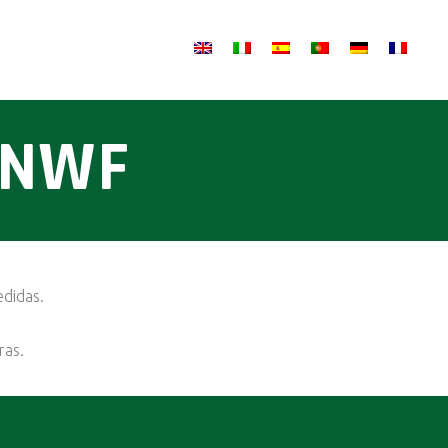
 NWF
edidas.
ras.