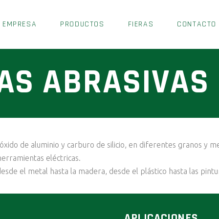
EMPRESA
PRODUCTOS
FIERAS
CONTACTO
AS ABRASIVAS
xido de aluminio y carburo de silicio, en diferentes granos y m
erramientas eléctricas.
desde el metal hasta la madera, desde el plástico hasta las pintu
APLICACIONES