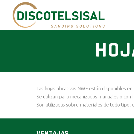
HOJ
Las hojas abrasivas NWF están disponibles en ó
Se utilizan para mecanizados manuales o con h
Son utilizadas sobre materiales de todo tipo, 
VENTAJAS