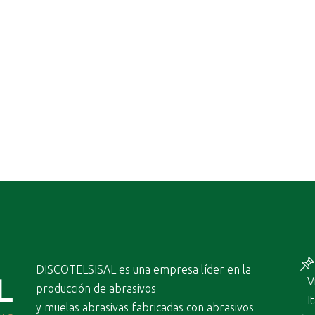
DISCOTELSISAL es una empresa líder en la
V
producción de abrasivos
I
y muelas abrasivas fabricadas con abrasivos