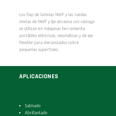
Los flap de laminas NWF y las ruedas
mixtas de NWF y lija abrasiva con vástago
se utilizan en máquinas herramienta
portátiles eléctricas, neumáticas y de eje
flexible para mecanizados sobre
pequeñas superficies.
APLICACIONES
Satinado
Abrillantado