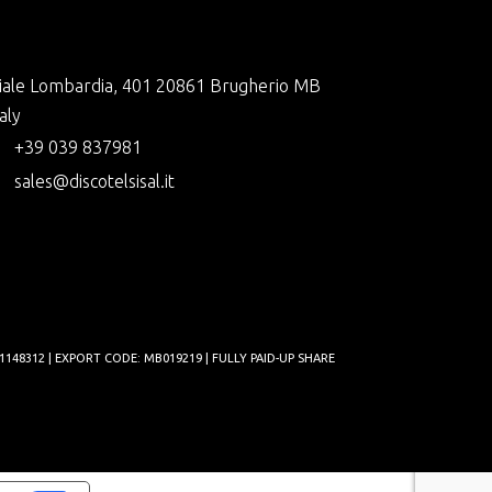
iale Lombardia, 401 20861 Brugherio MB
taly
+39 039 837981
sales@discotelsisal.it
1148312 | EXPORT CODE: MB019219 | FULLY PAID-UP SHARE