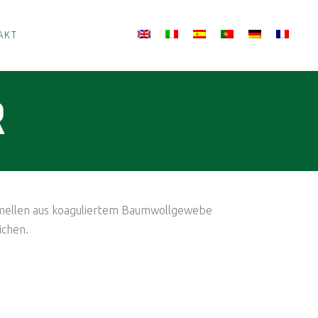
AKT
R
Lamellen aus koaguliertem Baumwollgewebe
ichen.