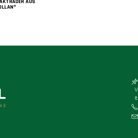
AKTRÄDER AUS
OLLAN®
V
I