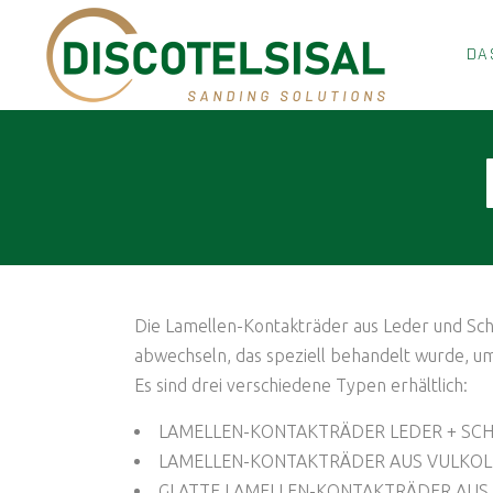
DA
Die Lamellen-Kontakträder aus Leder und Sc
abwechseln, das speziell behandelt wurde, um 
Es sind drei verschiedene Typen erhältlich:
LAMELLEN-KONTAKTRÄDER LEDER + S
LAMELLEN-KONTAKTRÄDER AUS VULKO
GLATTE LAMELLEN-KONTAKTRÄDER AUS