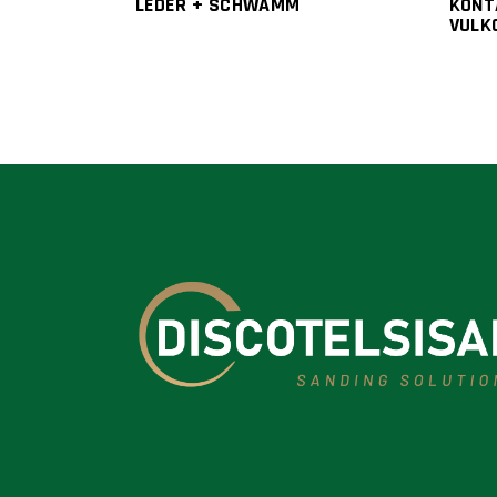
LEDER + SCHWAMM
KONT
VULK