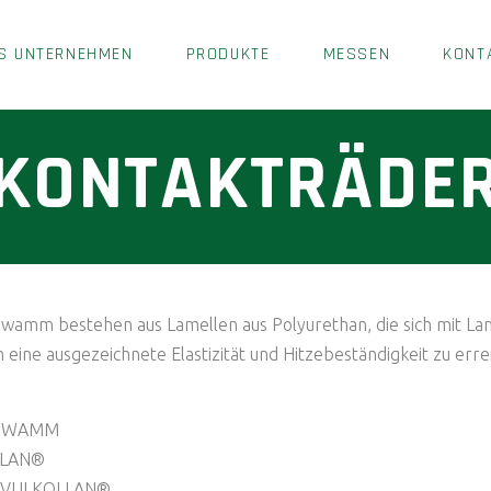
S UNTERNEHMEN
PRODUKTE
MESSEN
KONT
KONTAKTRÄDE
hwamm bestehen aus Lamellen aus Polyurethan, die sich mit 
eine ausgezeichnete Elastizität und Hitzebeständigkeit zu erre
CHWAMM
LLAN®
 VULKOLLAN®