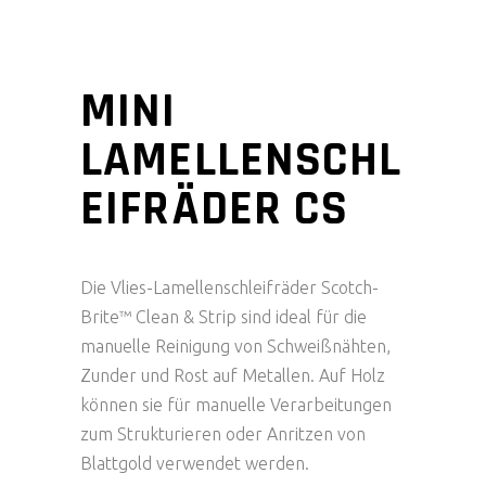
MINI
LAMELLENSCHL
EIFRÄDER CS
Die Vlies-Lamellenschleifräder Scotch-
Brite™ Clean & Strip sind ideal für die
manuelle Reinigung von Schweißnähten,
Zunder und Rost auf Metallen. Auf Holz
können sie für manuelle Verarbeitungen
zum Strukturieren oder Anritzen von
Blattgold verwendet werden.